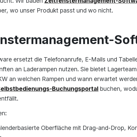
aucht. Wir bauen
Zeitfenstermanagement-Softw
ber, wo unser Produkt passt und wo nicht.
fenstermanagement-Sof
re ersetzt die Telefonanrufe, E-Mails und Tabelle
ften an Laderampen nutzen. Sie bietet Lagertea
 LKW an welchen Rampen und wann erwartet werden
elbstbedienungs-Buchungsportal
buchen, wodu
tfällt.
en:
lenderbasierte Oberfläche mit Drag-and-Drop, Kon