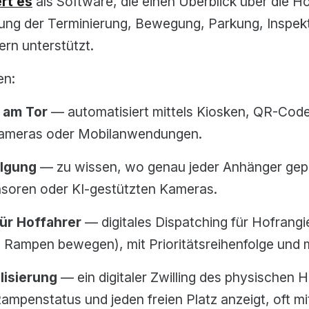
rt es
als Software, die einen Überblick über die Ho
ung der Terminierung, Bewegung, Parkung, Inspe
rn unterstützt.
en:
 am Tor
— automatisiert mittels Kiosken, QR-Cod
ameras oder Mobilanwendungen.
olgung
— zu wissen, wo genau jeder Anhänger gepar
soren oder KI-gestützten Kameras.
r Hoffahrer
— digitales Dispatching für Hofrangi
 Rampen bewegen), mit Prioritätsreihenfolge und m
lisierung
— ein digitaler Zwilling des physischen H
ampenstatus und jeden freien Platz anzeigt, oft m