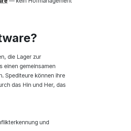
are
— kein Hofmanagement
tware?
n, die Lager zur
ms einen gemeinsamen
. Spediteure können ihre
rch das Hin und Her, das
flikterkennung und