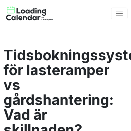
Tidsbokningssys
för lasteramper
vs
gårdshantering:
Vad är
skillnaden?