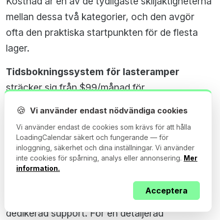
Kostnad är en av de tydligaste skiljaktigheterna
mellan dessa två kategorier, och den avgör
ofta den praktiska startpunkten för de flesta
lager.
Tidsbokningssystem för lasteramper
sträcker sig från $99/månad för
självbetjäningsplattformar till $7 000+/år för
🍪
Vi använder endast nödvändiga cookies
företagslösningar som säljs genom
Vi använder endast de cookies som krävs för att hålla
konsulterande säljprocesser. I den lägre änden
LoadingCalendar säkert och fungerande — för
inloggning, säkerhet och dina inställningar. Vi använder
får du bokningshantering, transportörs
inte cookies för spårning, analys eller annonsering.
Mer
självbokning, notifieringar och grundläggande
information.
rapportering. I den högre änden får du
Acceptera
flersidshantering, avancerad analys och
dedikerad support. För en detaljerad