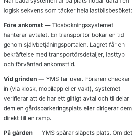
När båda systemen är på plats flödar data i en
logisk sekvens som täcker hela lastbilsbesöket:
Före ankomst
— Tidsbokningssystemet
hanterar avtalet. En transportör bokar en tid
genom självbetjäningsportalen. Lagret får en
bekräftelse med transportörsdetaljer, lasttyp
och förväntad ankomsttid.
Vid grinden
— YMS tar över. Föraren checkar
in (via kiosk, mobilapp eller vakt), systemet
verifierar att de har ett giltigt avtal och tilldelar
dem en gårdsparkeringsplats eller dirigerar dem
direkt till en ramp.
På gården
— YMS spårar släpets plats. Om det