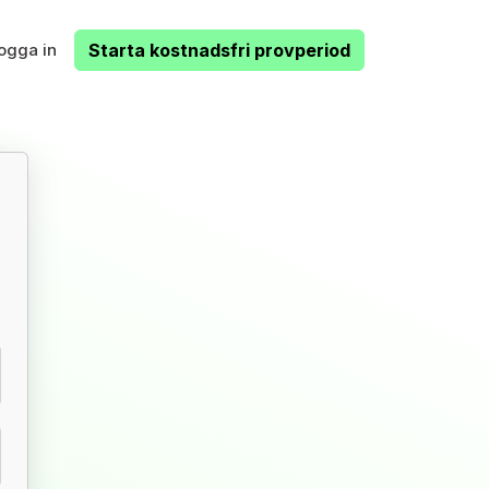
ogga in
Starta kostnadsfri provperiod