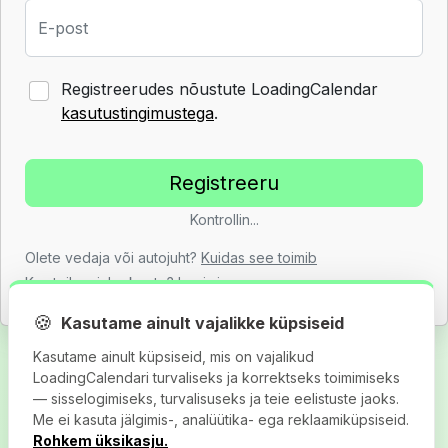
E-post
Registreerudes nõustute LoadingCalendar
kasutustingimustega
.
Kontrollin...
Olete vedaja või autojuht?
Kuidas see toimib
Kas teil on juba konto?
Logi sisse
🍪
Kasutame ainult vajalikke küpsiseid
Kasutame ainult küpsiseid, mis on vajalikud
LoadingCalendari turvaliseks ja korrektseks toimimiseks
— sisselogimiseks, turvalisuseks ja teie eelistuste jaoks.
Me ei kasuta jälgimis-, analüütika- ega reklaamiküpsiseid.
Rohkem üksikasju.