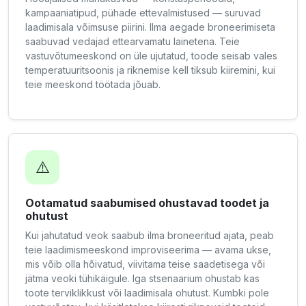
kampaaniatipud, pühade ettevalmistused — suruvad
laadimisala võimsuse piirini. Ilma aegade broneerimiseta
saabuvad vedajad ettearvamatu lainetena. Teie
vastuvõtumeeskond on üle ujutatud, toode seisab vales
temperatuuritsoonis ja riknemise kell tiksub kiiremini, kui
teie meeskond töötada jõuab.
⚠️
Ootamatud saabumised ohustavad toodet ja
ohutust
Kui jahutatud veok saabub ilma broneeritud ajata, peab
teie laadimismeeskond improviseerima — avama ukse,
mis võib olla hõivatud, viivitama teise saadetisega või
jätma veoki tühikäigule. Iga stsenaarium ohustab kas
toote terviklikkust või laadimisala ohutust. Kumbki pole