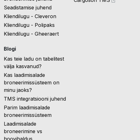
Cargoson TMS
Seadistamise juhend
Kliendilugu - Cleveron
Kliendilugu - Polipaks
Kliendilugu - Gheeraert
Blogi
Kas teie ladu on tabelitest
välja kasvanud?
Kas laadimisalade
broneerimissüsteem on
minu jaoks?
TMS integratsiooni juhend
Parim laadimisalade
broneerimissüsteem
Laadimisalade
broneerimine vs
hoovihaldus