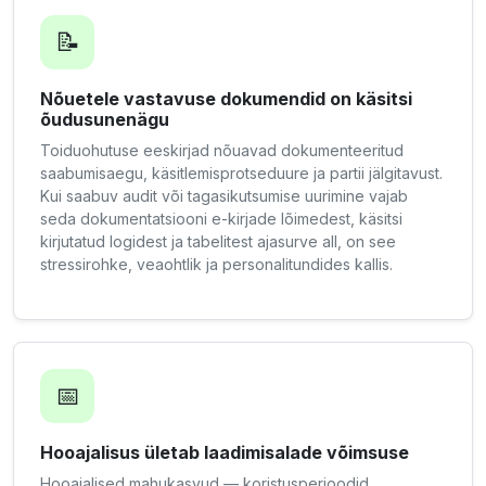
📝
Nõuetele vastavuse dokumendid on käsitsi
õudusunenägu
Toiduohutuse eeskirjad nõuavad dokumenteeritud
saabumisaegu, käsitlemisprotseduure ja partii jälgitavust.
Kui saabuv audit või tagasikutsumise uurimine vajab
seda dokumentatsiooni e-kirjade lõimedest, käsitsi
kirjutatud logidest ja tabelitest ajasurve all, on see
stressirohke, veaohtlik ja personalitundides kallis.
📅
Hooajalisus ületab laadimisalade võimsuse
Hooajalised mahukasvud — koristusperioodid,