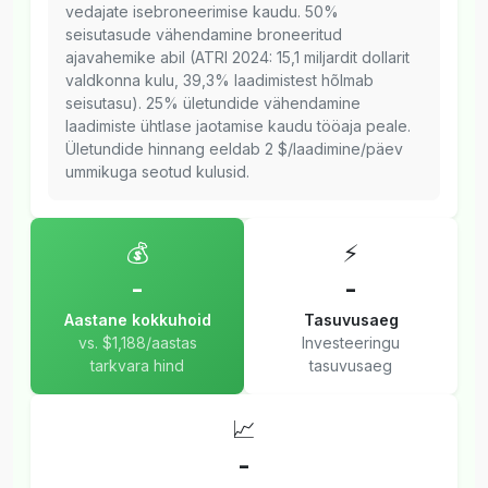
vedajate isebroneerimise kaudu. 50%
seisutasude vähendamine broneeritud
ajavahemike abil (ATRI 2024: 15,1 miljardit dollarit
valdkonna kulu, 39,3% laadimistest hõlmab
seisutasu). 25% ületundide vähendamine
laadimiste ühtlase jaotamise kaudu tööaja peale.
Ületundide hinnang eeldab 2 $/laadimine/päev
ummikuga seotud kulusid.
💰
⚡
-
-
Aastane kokkuhoid
Tasuvusaeg
vs. $1,188/aastas
Investeeringu
tarkvara hind
tasuvusaeg
📈
-