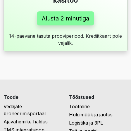
käsitöö
Alusta 2 minutiga
14-päevane tasuta prooviperiood. Krediitkaart pole
vajalik.
Toode
Tööstused
Vedajate
Tootmine
broneerimisportaal
Hulgimüük ja jaotus
Ajavahemike haldus
Logistika ja 3PL
TMS integratsioon