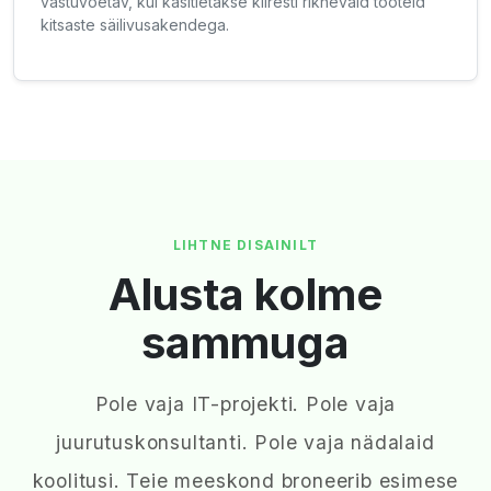
vastuvõetav, kui käsitletakse kiiresti riknevaid tooteid
kitsaste säilivusakendega.
LIHTNE DISAINILT
Alusta kolme
sammuga
Pole vaja IT-projekti. Pole vaja
juurutuskonsultanti. Pole vaja nädalaid
koolitusi. Teie meeskond broneerib esimese