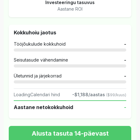
Investeeringu tasuvus
Aastane ROI
Kokkuhoiu jaotus
Tööjõukulude kokkuhoid
-
Seisutasude vähendamine
-
Ületunnid ja järjekorrad
-
LoadingCalendari hind
-$1,188/aastas
($99/kuus)
Aastane netokokkuhoid
-
Alusta tasuta 14-päevast