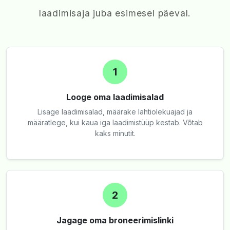
laadimisaja juba esimesel päeval.
1
Looge oma laadimisalad
Lisage laadimisalad, määrake lahtiolekuajad ja
määratlege, kui kaua iga laadimistüüp kestab. Võtab
kaks minutit.
2
Jagage oma broneerimislinki