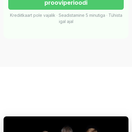
prooviperioodi
Krediitkaart pole vajalik · Seadistamine 5 minutiga · Tühista
igal ajal