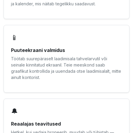
ja kalender, mis näitab tegelikku saadavust.
📱
Puuteekraani valmidus
Töötab suurepäraselt laadimisala tahvelarvutil või
seinale kinnitatud ekraanil. Teie meeskond saab
graafikut kontrollida ja uuendada otse laadimisalalt, mitte
ainult kontorist.
🔔
Reaalajas teavitused
Hetkel, kui vedaja broneerib, muudab või tühistab —