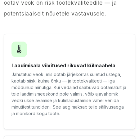
ootav veok on risk tootekvaliteedile — ja
potentsiaalselt nõuetele vastavusele.
🌡️
Laadimisala viivitused rikuvad külmaahela
Jahutatud veok, mis ootab järjekorras suletud ustega,
kaotab siiski külma õhku — ja tootekvaliteeti — iga
möödunud minutiga. Kui vedajad saabuvad ootamatult ja
teie laadimismeeskond pole valmis, võib ajavahemik
veoki ukse avamise ja külmladustamise vahel venida
minutitest tundideni. See aeg maksab teile säilivusaega
ja mõnikord kogu toote.