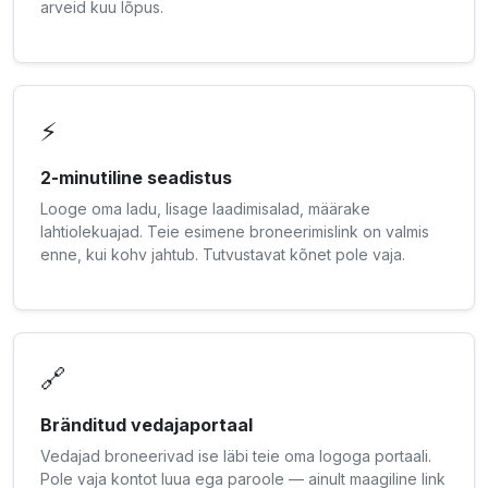
arveid kuu lõpus.
⚡
2-minutiline seadistus
Looge oma ladu, lisage laadimisalad, määrake
lahtiolekuajad. Teie esimene broneerimislink on valmis
enne, kui kohv jahtub. Tutvustavat kõnet pole vaja.
🔗
Bränditud vedajaportaal
Vedajad broneerivad ise läbi teie oma logoga portaali.
Pole vaja kontot luua ega paroole — ainult maagiline link