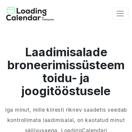
Laadimisalade
broneerimissüsteem
toidu- ja
joogitööstusele
Iga minut, mille kiiresti riknev saadetis veedab
kontrollimata laadimisalal, on kaotatud minut
säilivusaega. LoadingCalendari