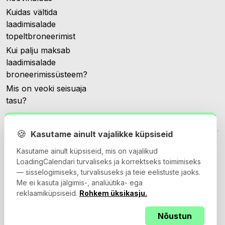
Kuidas vältida
laadimisalade
topeltbroneerimist
Kui palju maksab
laadimisalade
broneerimissüsteem?
Mis on veoki seisuaja
tasu?
🍪
Kasutame ainult vajalikke küpsiseid
Kasutame ainult küpsiseid, mis on vajalikud
LoadingCalendari turvaliseks ja korrektseks toimimiseks
— sisselogimiseks, turvalisuseks ja teie eelistuste jaoks.
© 2026 Loadingcalendar.com. Kõik õigused kaitstud.
Me ei kasuta jälgimis-, analüütika- ega
reklaamiküpsiseid.
Rohkem üksikasju.
Nõustun
Kasutustingimused
Privaatsuspoliitika
Andmetöötlusleping