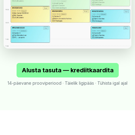
Alusta tasuta — krediitkaardita
14-päevane prooviperiood · Täielik ligipääs · Tühista igal ajal