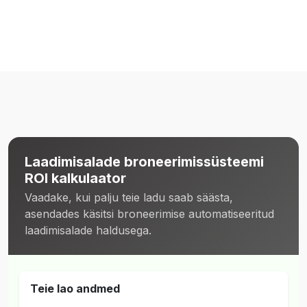
Laadimisalade broneerimissüsteemi
ROI kalkulaator
Vaadake, kui palju teie ladu saab säästa,
asendades käsitsi broneerimise automatiseeritud
laadimisalade haldusega.
Teie lao andmed