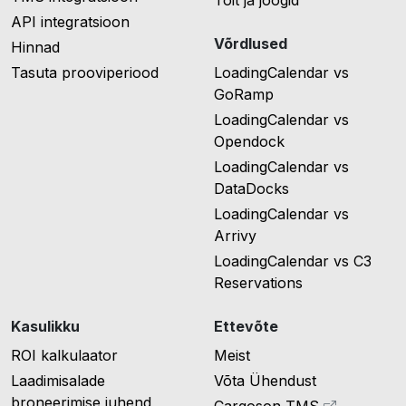
Toit ja joogid
API integratsioon
Võrdlused
Hinnad
Tasuta prooviperiood
LoadingCalendar vs
GoRamp
LoadingCalendar vs
Opendock
LoadingCalendar vs
DataDocks
LoadingCalendar vs
Arrivy
LoadingCalendar vs C3
Reservations
Kasulikku
Ettevõte
ROI kalkulaator
Meist
Laadimisalade
Võta Ühendust
broneerimise juhend