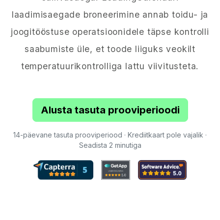
laadimisaegade broneerimine annab toidu- ja
joogitööstuse operatsioonidele täpse kontrolli
saabumiste üle, et toode liiguks veokilt
temperatuurikontrolliga lattu viivitusteta.
Alusta tasuta prooviperioodi
14-päevane tasuta prooviperiood · Krediitkaart pole vajalik ·
Seadista 2 minutiga