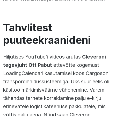
Tahvlitest
puuteekraanideni
Hiljutises YouTube'i videos arutas
Cleveroni
tegevjuht Ott Pabut
ettevõtte kogemust
LoadingCalendari kasutamisel koos Cargosoni
transpordihaldussüsteemiga. Üks suur eelis oli
käsitöö märkimisväärne vähenemine. Varem
tähendas tarnete korraldamine palju e-kirju
erinevatele logistikateenuse pakkujatele, mis
võttis palju aega. Nüüd saab Cleveron