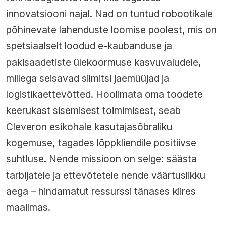
innovatsiooni najal. Nad on tuntud robootikale
põhinevate lahenduste loomise poolest, mis on
spetsiaalselt loodud e-kaubanduse ja
pakisaadetiste ülekoormuse kasvuvaludele,
millega seisavad silmitsi jaemüüjad ja
logistikaettevõtted. Hoolimata oma toodete
keerukast sisemisest toimimisest, seab
Cleveron esikohale kasutajasõbraliku
kogemuse, tagades lõppkliendile positiivse
suhtluse. Nende missioon on selge: säästa
tarbijatele ja ettevõtetele nende väärtuslikku
aega – hindamatut ressurssi tänases kiires
maailmas.