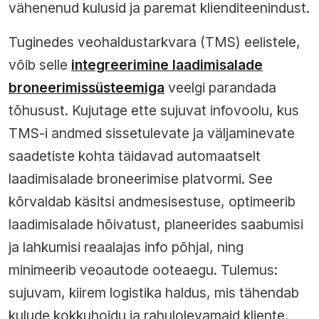
vähenenud kulusid ja paremat klienditeenindust.
Tuginedes veohaldustarkvara (TMS) eelistele,
võib selle
integreerimine laadimisalade
broneerimissüsteemiga
veelgi parandada
tõhusust. Kujutage ette sujuvat infovoolu, kus
TMS-i andmed sissetulevate ja väljaminevate
saadetiste kohta täidavad automaatselt
laadimisalade broneerimise platvormi. See
kõrvaldab käsitsi andmesisestuse, optimeerib
laadimisalade hõivatust, planeerides saabumisi
ja lahkumisi reaalajas info põhjal, ning
minimeerib veoautode ooteaegu. Tulemus:
sujuvam, kiirem logistika haldus, mis tähendab
kulude kokkuhoidu ja rahulolevamaid kliente.