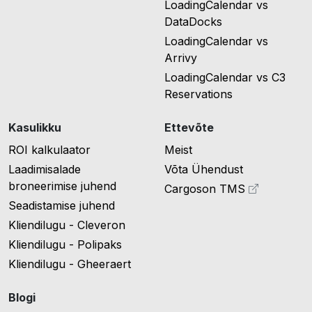
LoadingCalendar vs
DataDocks
LoadingCalendar vs
Arrivy
LoadingCalendar vs C3
Reservations
Kasulikku
Ettevõte
ROI kalkulaator
Meist
Laadimisalade
Võta Ühendust
broneerimise juhend
Cargoson TMS
Seadistamise juhend
Kliendilugu - Cleveron
Kliendilugu - Polipaks
Kliendilugu - Gheeraert
Blogi