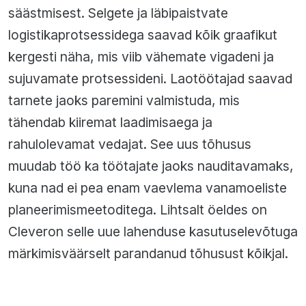
säästmisest. Selgete ja läbipaistvate
logistikaprotsessidega saavad kõik graafikut
kergesti näha, mis viib vähemate vigadeni ja
sujuvamate protsessideni. Laotöötajad saavad
tarnete jaoks paremini valmistuda, mis
tähendab kiiremat laadimisaega ja
rahulolevamat vedajat. See uus tõhusus
muudab töö ka töötajate jaoks nauditavamaks,
kuna nad ei pea enam vaevlema vanamoeliste
planeerimismeetoditega. Lihtsalt öeldes on
Cleveron selle uue lahenduse kasutuselevõtuga
märkimisväärselt parandanud tõhusust kõikjal.