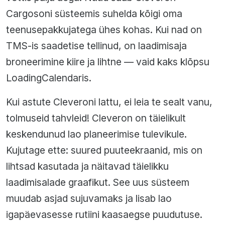
Cargosoni süsteemis suhelda kõigi oma
teenusepakkujatega ühes kohas. Kui nad on
TMS-is saadetise tellinud, on laadimisaja
broneerimine kiire ja lihtne — vaid kaks klõpsu
LoadingCalendaris.
Kui astute Cleveroni lattu, ei leia te sealt vanu,
tolmuseid tahvleid! Cleveron on täielikult
keskendunud lao planeerimise tulevikule.
Kujutage ette: suured puuteekraanid, mis on
lihtsad kasutada ja näitavad täielikku
laadimisalade graafikut. See uus süsteem
muudab asjad sujuvamaks ja lisab lao
igapäevasesse rutiini kaasaegse puudutuse.