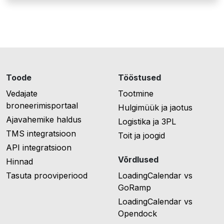
Toode
Tööstused
Vedajate
Tootmine
broneerimisportaal
Hulgimüük ja jaotus
Ajavahemike haldus
Logistika ja 3PL
TMS integratsioon
Toit ja joogid
API integratsioon
Võrdlused
Hinnad
Tasuta prooviperiood
LoadingCalendar vs
GoRamp
LoadingCalendar vs
Opendock