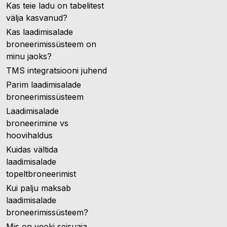
Kas teie ladu on tabelitest
välja kasvanud?
Kas laadimisalade
broneerimissüsteem on
minu jaoks?
TMS integratsiooni juhend
Parim laadimisalade
broneerimissüsteem
Laadimisalade
broneerimine vs
hoovihaldus
Kuidas vältida
laadimisalade
topeltbroneerimist
Kui palju maksab
laadimisalade
broneerimissüsteem?
Mis on veoki seisuaja