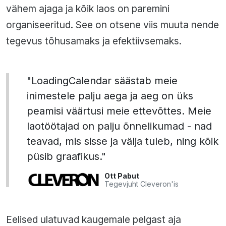
vähem ajaga ja kõik laos on paremini
organiseeritud. See on otsene viis muuta nende
tegevus tõhusamaks ja efektiivsemaks.
"LoadingCalendar säästab meie
inimestele palju aega ja aeg on üks
peamisi väärtusi meie ettevõttes. Meie
laotöötajad on palju õnnelikumad - nad
teavad, mis sisse ja välja tuleb, ning kõik
püsib graafikus."
Ott Pabut
Tegevjuht Cleveron'is
Eelised ulatuvad kaugemale pelgast aja