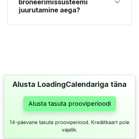
broneerimissüsteemi
juurutamine aega?
Alusta LoadingCalendariga täna
Alusta tasuta prooviperioodi
14-päevane tasuta prooviperiood. Krediitkaart pole
vajalik.