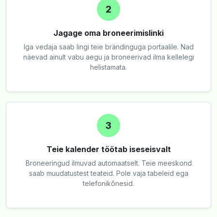
2
Jagage oma broneerimislinki
Iga vedaja saab lingi teie brändinguga portaalile. Nad
näevad ainult vabu aegu ja broneerivad ilma kellelegi
helistamata.
3
Teie kalender töötab iseseisvalt
Broneeringud ilmuvad automaatselt. Teie meeskond
saab muudatustest teateid. Pole vaja tabeleid ega
telefonikõnesid.