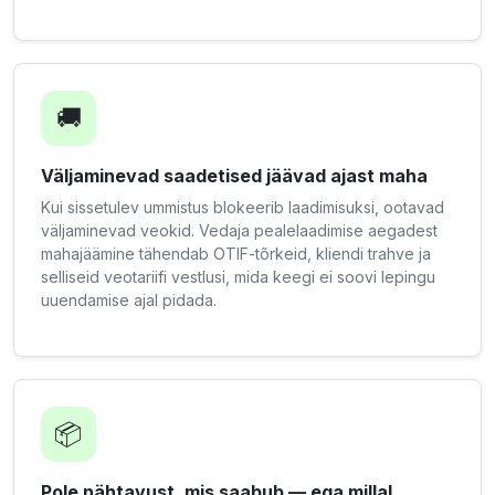
🚚
Väljaminevad saadetised jäävad ajast maha
Kui sissetulev ummistus blokeerib laadimisuksi, ootavad
väljaminevad veokid. Vedaja pealelaadimise aegadest
mahajäämine tähendab OTIF-tõrkeid, kliendi trahve ja
selliseid veotariifi vestlusi, mida keegi ei soovi lepingu
uuendamise ajal pidada.
📦
Pole nähtavust, mis saabub — ega millal