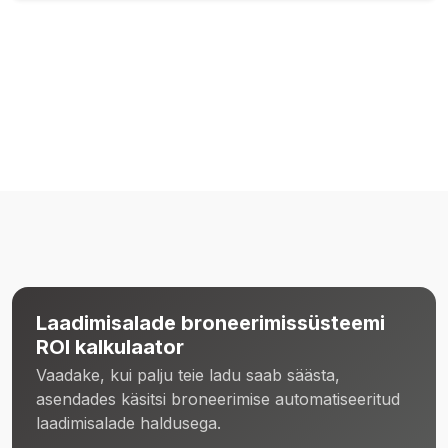
Laadimisalade broneerimissüsteemi
ROI kalkulaator
Vaadake, kui palju teie ladu saab säästa,
asendades käsitsi broneerimise automatiseeritud
laadimisalade haldusega.