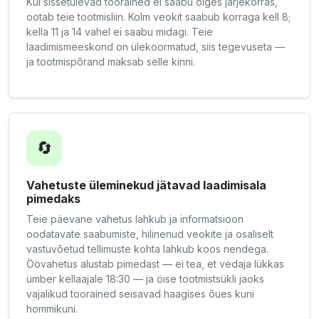
Kui sissetulevad toorained ei saabu õiges järjekorras,
ootab teie tootmisliin. Kolm veokit saabub korraga kell 8;
kella 11 ja 14 vahel ei saabu midagi. Teie
laadimismeeskond on ülekoormatud, siis tegevuseta —
ja tootmispõrand maksab selle kinni.
🔄
Vahetuste üleminekud jätavad laadimisala
pimedaks
Teie päevane vahetus lahkub ja informatsioon
oodatavate saabumiste, hilinenud veokite ja osaliselt
vastuvõetud tellimuste kohta lahkub koos nendega.
Öövahetus alustab pimedast — ei tea, et vedaja lükkas
ümber kellaajale 18:30 — ja öise tootmistsükli jaoks
vajalikud toorained seisavad haagises õues kuni
hommikuni.