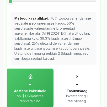
Metoodika ja allikad:
70% tööjõu vähendamine
vedajate isebroneerimise kaudu. 50%
seisutasude vähendamine broneeritud
ajavahemike abil (ATRI 2024: 15,1 miljardit dollarit
valdkonna kulu, 39,3% laadimistest hõlmab
seisutasu). 25% ületundide vähendamine
laadimiste ühtlase jaotamise kaudu tööaja peale.
Ületundide hinnang eeldab 2 $/laadimine/päev
ummikuga seotud kulusid.
💰
⚡
-
-
Aastane kokkuhoid
Tasuvusaeg
vs. $1,188/aastas
Investeeringu
tarkvara hind
tasuvusaeg