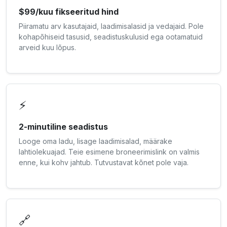
$99/kuu fikseeritud hind
Piiramatu arv kasutajaid, laadimisalasid ja vedajaid. Pole
kohapõhiseid tasusid, seadistuskulusid ega ootamatuid
arveid kuu lõpus.
⚡
2-minutiline seadistus
Looge oma ladu, lisage laadimisalad, määrake
lahtiolekuajad. Teie esimene broneerimislink on valmis
enne, kui kohv jahtub. Tutvustavat kõnet pole vaja.
🔗