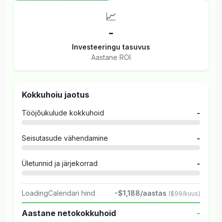
📈
-
Investeeringu tasuvus
Aastane ROI
Kokkuhoiu jaotus
Tööjõukulude kokkuhoid
-
Seisutasude vähendamine
-
Ületunnid ja järjekorrad
-
LoadingCalendari hind
-$1,188/aastas
($99/kuus)
Aastane netokokkuhoid
-