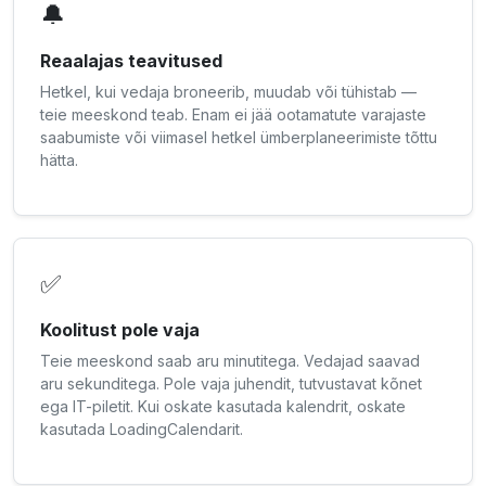
🔔
Reaalajas teavitused
Hetkel, kui vedaja broneerib, muudab või tühistab —
teie meeskond teab. Enam ei jää ootamatute varajaste
saabumiste või viimasel hetkel ümberplaneerimiste tõttu
hätta.
✅
Koolitust pole vaja
Teie meeskond saab aru minutitega. Vedajad saavad
aru sekunditega. Pole vaja juhendit, tutvustavat kõnet
ega IT-piletit. Kui oskate kasutada kalendrit, oskate
kasutada LoadingCalendarit.