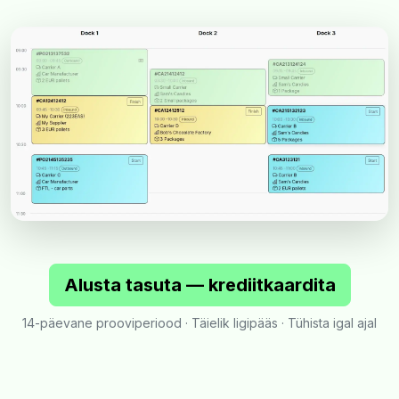
Alusta tasuta — krediitkaardita
14-päevane prooviperiood · Täielik ligipääs · Tühista igal ajal