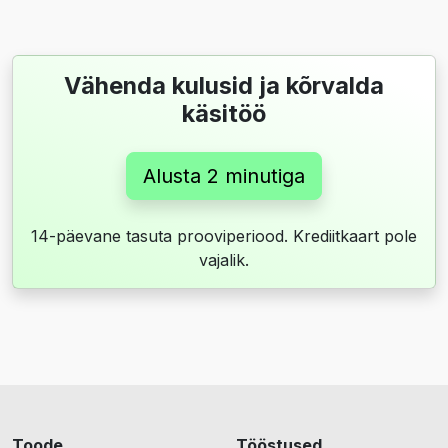
Vähenda kulusid ja kõrvalda
käsitöö
Alusta 2 minutiga
14-päevane tasuta prooviperiood. Krediitkaart pole
vajalik.
Toode
Tööstused