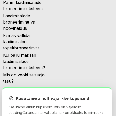
Parim laadimisalade
broneerimissüsteem
Laadimisalade
broneerimine vs
hoovihaldus
Kuidas vältida
laadimisalade
topeltbroneerimist
Kui palju maksab
laadimisalade
broneerimissüsteem?
Mis on veoki seisuaja
tasu?
🍪
Kasutame ainult vajalikke küpsiseid
Kasutame ainult küpsiseid, mis on vajalikud
LoadingCalendari turvaliseks ja korrektseks toimimiseks