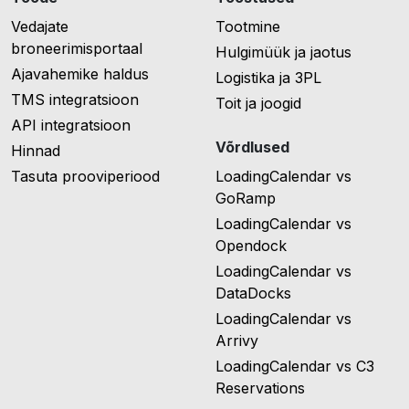
Vedajate
Tootmine
broneerimisportaal
Hulgimüük ja jaotus
Ajavahemike haldus
Logistika ja 3PL
TMS integratsioon
Toit ja joogid
API integratsioon
Võrdlused
Hinnad
Tasuta prooviperiood
LoadingCalendar vs
GoRamp
LoadingCalendar vs
Opendock
LoadingCalendar vs
DataDocks
LoadingCalendar vs
Arrivy
LoadingCalendar vs C3
Reservations