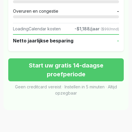
Overuren en congestie
-
LoadingCalendar kosten
-$1,188/jaar
($99/mnd)
Netto jaarlijkse besparing
-
Start uw gratis 14-daagse
proefperiode
Geen creditcard vereist · Instellen in 5 minuten · Altijd
opzegbaar