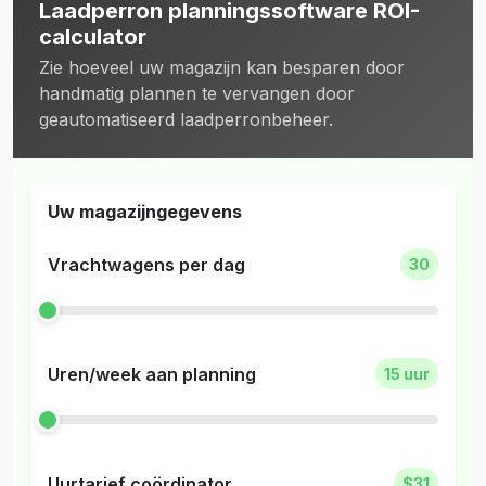
Laadperron planningssoftware ROI-
calculator
Zie hoeveel uw magazijn kan besparen door
handmatig plannen te vervangen door
geautomatiseerd laadperronbeheer.
Uw magazijngegevens
Vrachtwagens per dag
30
Uren/week aan planning
15 uur
Uurtarief coördinator
$31