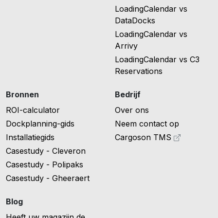
LoadingCalendar vs
DataDocks
LoadingCalendar vs
Arrivy
LoadingCalendar vs C3
Reservations
Bronnen
Bedrijf
ROI-calculator
Over ons
Dockplanning-gids
Neem contact op
Installatiegids
Cargoson TMS
Casestudy - Cleveron
Casestudy - Polipaks
Casestudy - Gheeraert
Blog
Heeft uw magazijn de