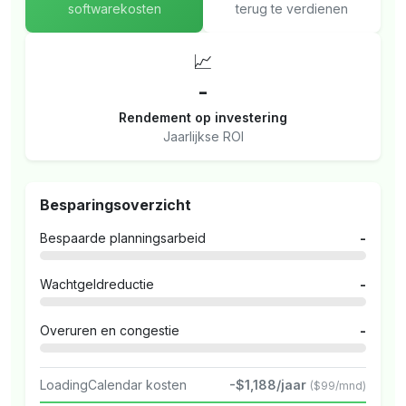
softwarekosten
terug te verdienen
📈
-
Rendement op investering
Jaarlijkse ROI
Besparingsoverzicht
Bespaarde planningsarbeid
-
Wachtgeldreductie
-
Overuren en congestie
-
LoadingCalendar kosten
-$1,188/jaar
($99/mnd)