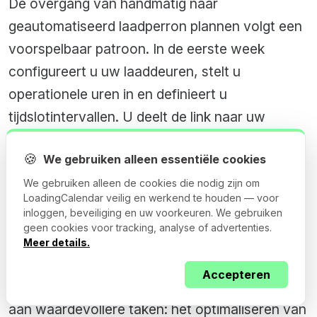
De overgang van handmatig naar
geautomatiseerd laadperron plannen volgt een
voorspelbaar patroon. In de eerste week
configureert u uw laaddeuren, stelt u
operationele uren in en definieert u
tijdslotintervallen. U deelt de link naar uw
merkboekingsportaal met vervoerders. Binnen
🍪
We gebruiken alleen essentiële cookies
twee tot vier weken adopteren de meeste
vaste vervoerders selfserviceplanning — de
We gebruiken alleen de cookies die nodig zijn om
LoadingCalendar veilig en werkend te houden — voor
meesten geven er de voorkeur aan omdat het
inloggen, beveiliging en uw voorkeuren. We gebruiken
ook hun telefooncoördinatielast elimineert.
geen cookies voor tracking, analyse of advertenties.
Meer details.
Tegen de tweede maand besteden uw
Accepteren
planningscoördinatoren hun vrijgekomen uren
aan waardevollere taken: het optimaliseren van