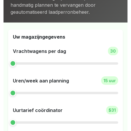
handmatig plannen te vervangen door
geautomatiseerd laadperronbeheer.
Uw magazijngegevens
Vrachtwagens per dag
30
Uren/week aan planning
15 uur
Uurtarief coördinator
$31