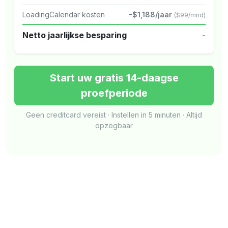
LoadingCalendar kosten
-$1,188/jaar
($99/mnd)
Netto jaarlijkse besparing
-
Start uw gratis 14-daagse
proefperiode
Geen creditcard vereist · Instellen in 5 minuten · Altijd
opzegbaar