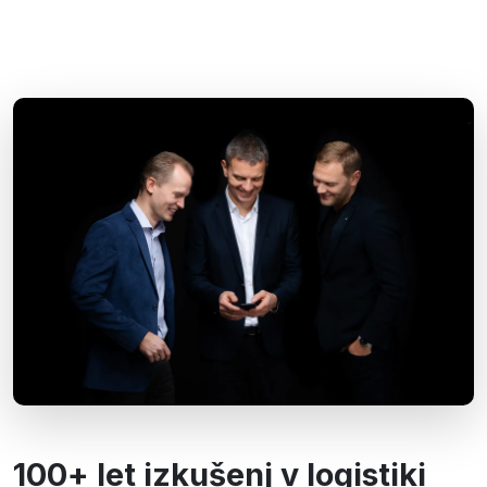
100+ let izkušenj v logistiki