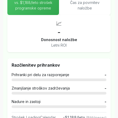
vs. $1,188/leto strošek
Čas za povrnitev
programske opreme
naložbe
📈
-
Donosnost naložbe
Letni ROI
Razčlenitev prihrankov
Prihranki pri delu za razporejanje
-
Zmanjšanje stroškov zadrževanja
-
Nadure in zastoji
-
Strošek LoadingCalendar
-$1,188/leto
($99/mesec)