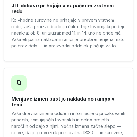
JIT dobave prihajajo v napačnem vrstnem
redu
Ko vhodne surovine ne prihajajo v pravem vrstnem
redu, vaša proizvodna linija čaka. Trije tovornjaki pridejo
naenkrat ob 8. uri zjutraj; med 11. in 14. uro ne pride nič.
Vaša ekipa na nakladalni rampi je preobremenjena, nato
pa brez dela — in proizvodni oddelek plačuje za to.
🔄
Menjave izmen pustijo nakladalno rampo v
temi
Vaša dnevna izmena odide in informacije o pričakovanih
prihodih, zamujajočih tovorjakih in delno prejetih
naročilih odidejo z njimi. Nočna izmena začne slepo —
ne ve, da je prevoznik prestavil na 18:30 — in surovine,