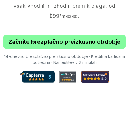
vsak vhodni in izhodni premik blaga, od
$99/mesec.
Začnite brezplačno preizkusno obdobje
14-dnevno brezplačno preizkusno obdobje · Kreditna kartica ni
potrebna · Namestitev v 2 minutah