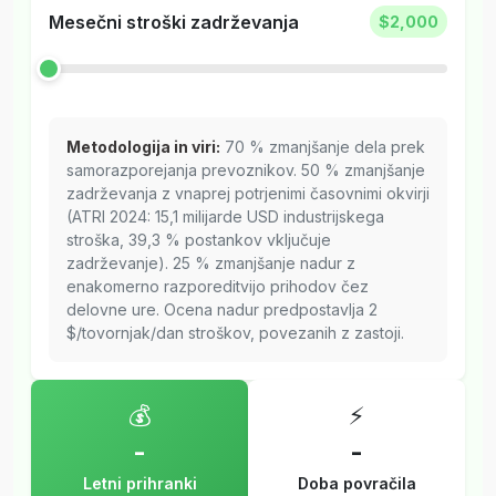
Mesečni stroški zadrževanja
$2,000
Metodologija in viri:
70 % zmanjšanje dela prek
samorazporejanja prevoznikov. 50 % zmanjšanje
zadrževanja z vnaprej potrjenimi časovnimi okvirji
(ATRI 2024: 15,1 milijarde USD industrijskega
stroška, 39,3 % postankov vključuje
zadrževanje). 25 % zmanjšanje nadur z
enakomerno razporeditvijo prihodov čez
delovne ure. Ocena nadur predpostavlja 2
$/tovornjak/dan stroškov, povezanih z zastoji.
💰
⚡
-
-
Letni prihranki
Doba povračila