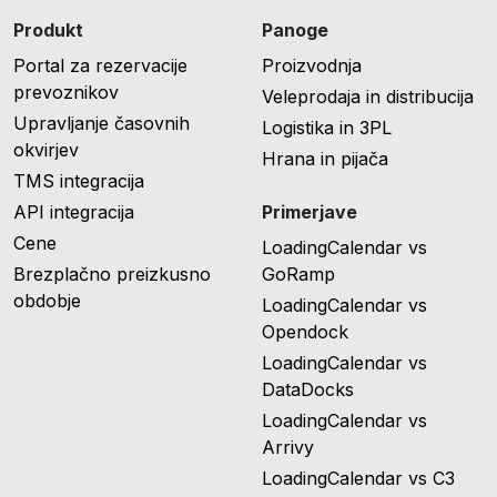
Produkt
Panoge
Portal za rezervacije
Proizvodnja
prevoznikov
Veleprodaja in distribucija
Upravljanje časovnih
Logistika in 3PL
okvirjev
Hrana in pijača
TMS integracija
API integracija
Primerjave
Cene
LoadingCalendar vs
Brezplačno preizkusno
GoRamp
obdobje
LoadingCalendar vs
Opendock
LoadingCalendar vs
DataDocks
LoadingCalendar vs
Arrivy
LoadingCalendar vs C3