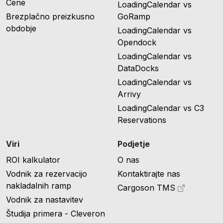
Cene
LoadingCalendar vs
Brezplačno preizkusno
GoRamp
obdobje
LoadingCalendar vs
Opendock
LoadingCalendar vs
DataDocks
LoadingCalendar vs
Arrivy
LoadingCalendar vs C3
Reservations
Viri
Podjetje
ROI kalkulator
O nas
Vodnik za rezervacijo
Kontaktirajte nas
nakladalnih ramp
Cargoson TMS
Vodnik za nastavitev
Študija primera - Cleveron