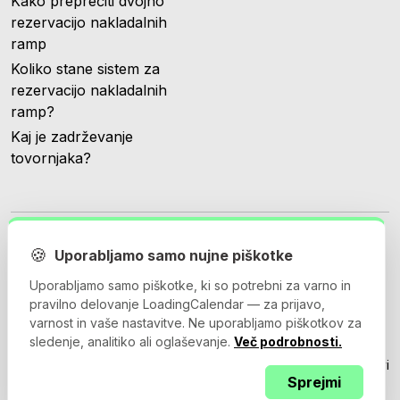
Kako preprečiti dvojno
rezervacijo nakladalnih
ramp
Koliko stane sistem za
rezervacijo nakladalnih
ramp?
Kaj je zadrževanje
tovornjaka?
🍪
Uporabljamo samo nujne piškotke
Uporabljamo samo piškotke, ki so potrebni za varno in
© 2026 Loadingcalendar.com. Vse pravice pridržane.
pravilno delovanje LoadingCalendar — za prijavo,
varnost in vaše nastavitve. Ne uporabljamo piškotkov za
sledenje, analitiko ali oglaševanje.
Več podrobnosti.
Pogoji uporabe
Pravilnik o zasebnosti
Pogodba o obdelavi
Sprejmi
podatkov