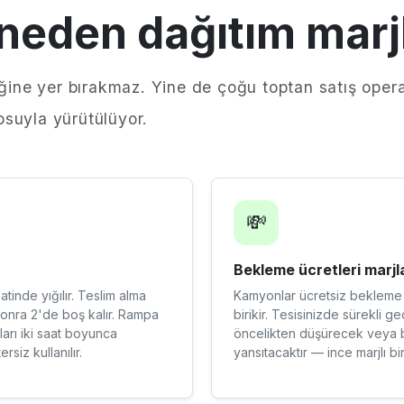
den dağıtım marjla
iğine yer bırakmaz. Yine de çoğu toptan satış oper
aosuyla yürütülüyor.
💸
Bekleme ücretleri marjla
tinde yığılır. Teslim alma
Kamyonlar ücretsiz bekleme s
sonra 2'de boş kalır. Rampa
birikir. Tesisinizde sürekli ge
nları iki saat boyunca
öncelikten düşürecek veya be
iz kullanılır.
yansıtacaktır — ince marjlı bir