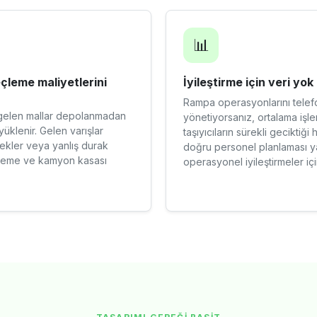
📊
çleme maliyetlerini
İyileştirme için veri yok
Rampa operasyonlarını telefo
: gelen mallar depolanmadan
yönetiyorsanız, ortalama işl
üklenir. Gelen varışlar
taşıyıcıların sürekli gecikti
kler veya yanlış durak
doğru personel planlaması ya
leçleme ve kamyon kasası
operasyonel iyileştirmeler i