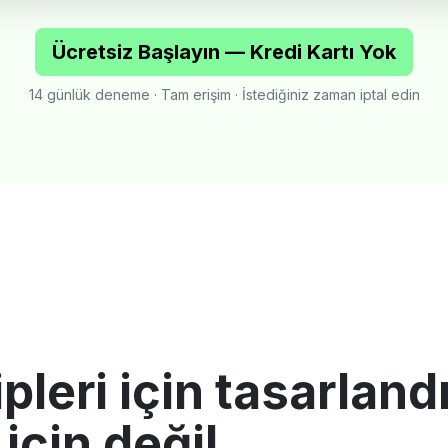
Ücretsiz Başlayın — Kredi Kartı Yok
14 günlük deneme · Tam erişim · İstediğiniz zaman iptal edin
leri için tasarlandı
için değil