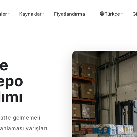
ler
Kaynaklar
Fiyatlandırma
Türkçe
Gi
ve
Depo
lımı
aatte gelmemeli.
nlaması varışları