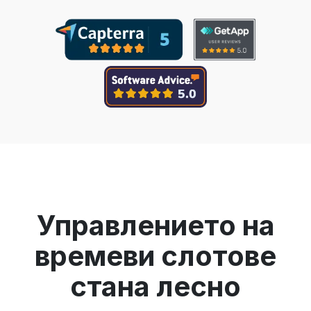
Управлението на
времеви слотове
станa лесно