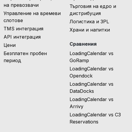
на превозвачи
Търговия на едро и
Управление на времеви
дистрибуция
слотове
Логистика и 3PL
TMS интеграция
Храни и напитки
API интеграция
Сравнения
Цени
Безплатен пробен
LoadingCalendar vs
период
GoRamp
LoadingCalendar vs
Opendock
LoadingCalendar vs
DataDocks
LoadingCalendar vs
Arrivy
LoadingCalendar vs C3
Reservations