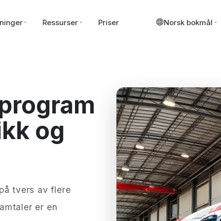
ninger
Ressurser
Priser
Norsk bokmål
sprogram
ikk og
å tvers av flere
amtaler er en