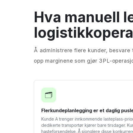
Hva manuell l
logistikkopera
Å administrere flere kunder, besvare 
opp marginene som gjør 3PL-operasjo
🗂️
Flerkundeplanlegging er et daglig pusle
Kunde A trenger innkommende lasteplass-priorit
dedikerte transportør kjører bare tirsdager. Ku
hasteforsendelse. Å sjonglere disse konkurr