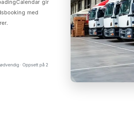
 LoadingCalendar gir
idsbooking med
rer.
 nødvendig · Oppsett på 2