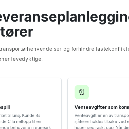
everanseplanleggin
tører
transportørhenvendelser og forhindre lastekonflik
ner levedyktige.
⏰
spill
Venteavgifter som kom
et til lunsj. Kunde Bs
Venteavgift er en av transpo
nde C la nettopp til en
sjåfører holdes tilbake ved 
erende behovene i regneark
hoper seg raskt opp. Når di