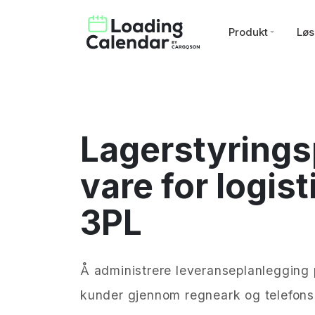
Produkt
Løs
Lagerstyring
vare for logist
3PL
Å administrere leveranseplanlegging p
kunder gjennom regneark og telefons