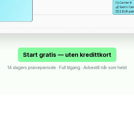
Start gratis — uten kredittkort
14 dagers prøveperiode · Full tilgang · Avbestill når som helst