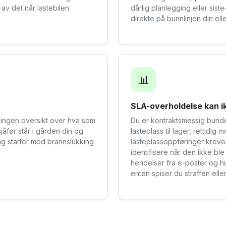
t av det når lastebilen
dårlig planlegging eller sis
direkte på bunnlinjen din el
📊
SLA-overholdelse kan i
t ingen oversikt over hva som
Du er kontraktsmessig bunde
jåfør står i gården din og
lasteplass til lager, rettidi
dag starter med brannslukking
lasteplassoppføringer kreve
identifisere når den ikke bl
hendelser fra e-poster og h
enten spiser du straffen elle