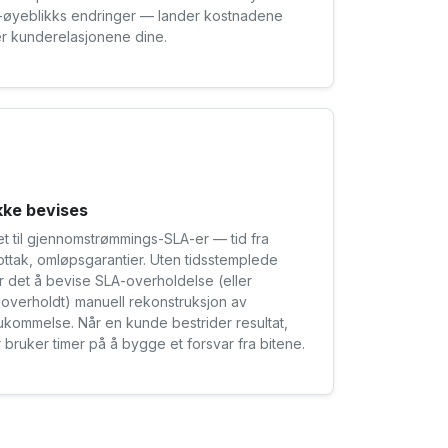
te-øyeblikks endringer — lander kostnadene
ler kunderelasjonene dine.
kke bevises
t til gjennomstrømmings-SLA-er — tid fra
g mottak, omløpsgarantier. Uten tidsstemplede
r det å bevise SLA-overholdelse (eller
e overholdt) manuell rekonstruksjon av
ukommelse. Når en kunde bestrider resultat,
r bruker timer på å bygge et forsvar fra bitene.