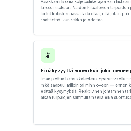
Asiakkaan B oma kuljetusliike ajaa vain tiistaisin.
kiiretoimituksen. Näiden kilpailevien tarpeide
taulukkolaskennassa tarkoittaa, että jotain put
saat tietää, kun rekka jo odottaa.
📵
Ei näkyvyyttä ennen kuin jokin menee 
Ilman jaettua lastauskalenteria operatiivisella ti
mikä saapuu, milloin tai mihin oveen — ennen kui
esittää kysymyksiä. Reaktiivinen johtaminen tar
alkaa tulipalojen sammuttamisella eikä suorituks