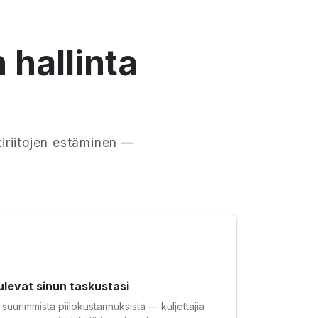
 hallinta
tiriitojen estäminen —
ulevat sinun taskustasi
 suurimmista piilokustannuksista — kuljettajia