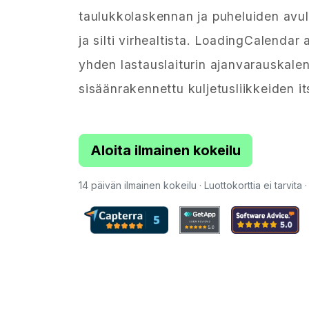
taulukkolaskennan ja puheluiden avu
ja silti virhealtista. LoadingCalendar 
yhden lastauslaiturin ajanvarauskalen
sisäänrakennettu kuljetusliikkeiden i
Aloita ilmainen kokeilu
14 päivän ilmainen kokeilu · Luottokorttia ei tarvita