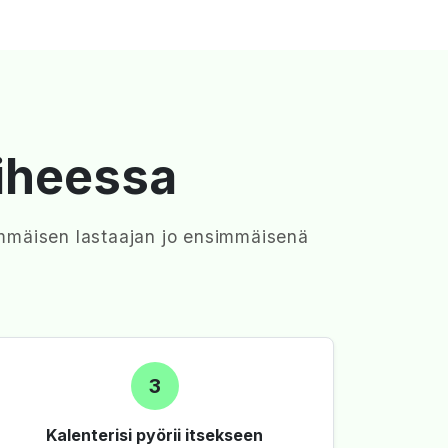
iheessa
nsimmäisen lastaajan jo ensimmäisenä
3
Kalenterisi pyörii itsekseen