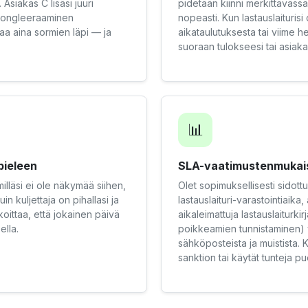
 Asiakas C lisäsi juuri
pidetään kiinni merkittäväs
n jongleeraaminen
nopeasti. Kun lastauslaituri
oaa aina sormien läpi — ja
aikataulutuksesta tai viime
suoraan tulokseesi tai asiakas
📊
pieleen
SLA-vaatimustenmukaisu
imilläsi ei ole näkymää siihen,
Olet sopimuksellisesti sidott
n kuljettaja on pihallasi ja
lastauslaituri-varastointiaika
koittaa, että jokainen päivä
aikaleimattuja lastauslaiturk
ella.
poikkeamien tunnistaminen) v
sähköposteista ja muistista. 
sanktion tai käytät tunteja p