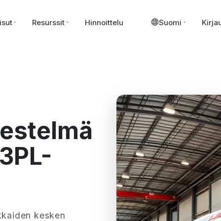
isut
Resurssit
Hinnoittelu
Suomi
Kirja
jestelmä
a 3PL-
akkaiden kesken