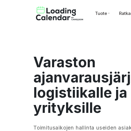
Tuote
Ratka
Varaston
ajanvarausjär
logistiikalle j
yrityksille
Toimitusaikojen hallinta useiden asi