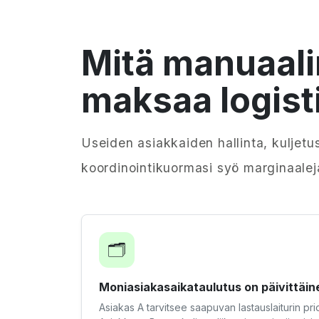
Mitä manuaalin
maksaa logisti
Useiden asiakkaiden hallinta, kuljetus
koordinointikuormasi syö marginaalej
🗂️
Moniasiakasaikataulutus on päivittäine
Asiakas A tarvitsee saapuvan lastauslaiturin prior