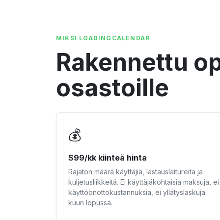
MIKSI LOADINGCALENDAR
Rakennettu oper
osastoille
💰
$99/kk kiinteä hinta
Rajaton määrä käyttäjiä, lastauslaitureita ja
kuljetusliikkeitä. Ei käyttäjäkohtaisia maksuja, ei
käyttöönottokustannuksia, ei yllätys­laskuja
kuun lopussa.