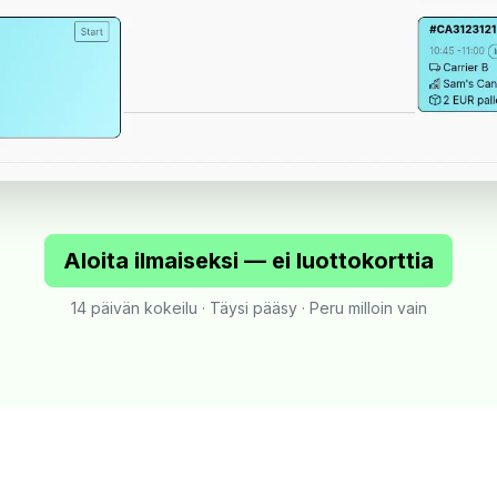
Aloita ilmaiseksi — ei luottokorttia
14 päivän kokeilu · Täysi pääsy · Peru milloin vain