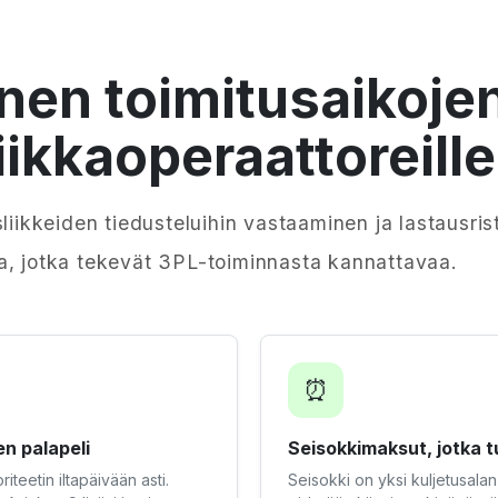
en toimitusaikojen
ikkaoperaattoreille
liikkeiden tiedusteluihin vastaaminen ja lastausris
a, jotka tekevät 3PL-toiminnasta kannattavaa.
⏰
n palapeli
Seisokkimaksut, jotka t
iteetin iltapäivään asti.
Seisokki on yksi kuljetusalan