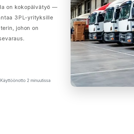
lla on kokopäivätyö —
antaa 3PL-yrityksille
terin, johon on
tsevaraus.
 · Käyttöönotto 2 minuutissa