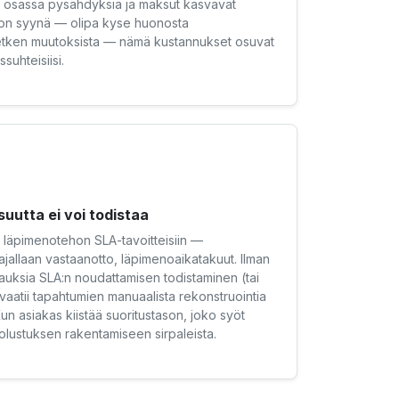
sä osassa pysähdyksiä ja maksut kasvavat
si on syynä — olipa kyse huonosta
 hetken muutoksista — nämä kustannukset osuvat
suhteisiisi.
utta ei voi todistaa
u läpimenotehon SLA-tavoitteisiin —
, ajallaan vastaanotto, läpimenoaikatakuut. Ilman
irjauksia SLA:n noudattamisen todistaminen (tai
aatii tapahtumien manuaalista rekonstruointia
Kun asiakas kiistää suoritustason, joko syöt
uolustuksen rakentamiseen sirpaleista.