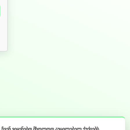
ჩვენ ვიყენებთ მხოლოდ აუცილებელ ქუქიებს