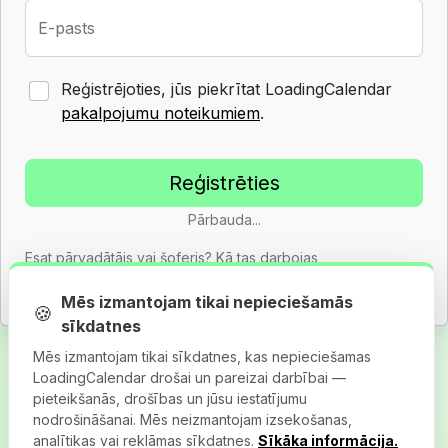
E-pasts
Reģistrējoties, jūs piekrītat LoadingCalendar
pakalpojumu noteikumiem
.
Pārbauda...
Esat pārvadātājs vai šoferis?
Kā tas darbojas
Jau ir konts?
Pieteikties
Mēs izmantojam tikai nepieciešamās
🍪
sīkdatnes
Mēs izmantojam tikai sīkdatnes, kas nepieciešamas
LoadingCalendar drošai un pareizai darbībai —
pieteikšanās, drošības un jūsu iestatījumu
nodrošināšanai. Mēs neizmantojam izsekošanas,
analītikas vai reklāmas sīkdatnes.
Sīkāka informācija.