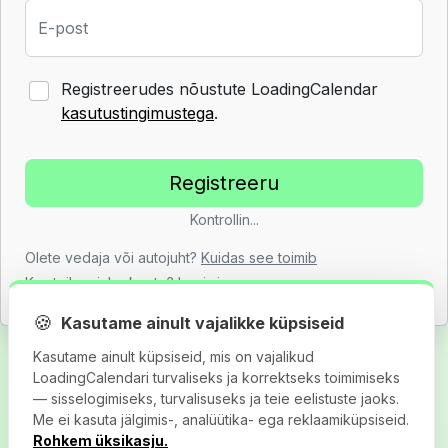
E-post
Registreerudes nõustute LoadingCalendar
kasutustingimustega
.
Kontrollin...
Olete vedaja või autojuht?
Kuidas see toimib
Kas teil on juba konto?
Logi sisse
🍪
Kasutame ainult vajalikke küpsiseid
Kasutame ainult küpsiseid, mis on vajalikud
LoadingCalendari turvaliseks ja korrektseks toimimiseks
— sisselogimiseks, turvalisuseks ja teie eelistuste jaoks.
Me ei kasuta jälgimis-, analüütika- ega reklaamiküpsiseid.
Rohkem üksikasju.