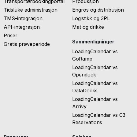
Transportørbookingportal
Produksjon
Tidsluke administrasjon
Engros og distribusjon
TMS-integrasjon
Logistikk og 3PL
API-integrasjon
Mat og drikke
Priser
Sammenligninger
Gratis prøveperiode
LoadingCalendar vs
GoRamp
LoadingCalendar vs
Opendock
LoadingCalendar vs
DataDocks
LoadingCalendar vs
Arrivy
LoadingCalendar vs C3
Reservations