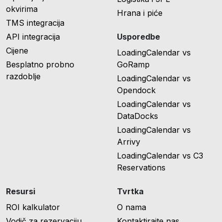
okvirima
Hrana i piće
TMS integracija
API integracija
Usporedbe
Cijene
LoadingCalendar vs
Besplatno probno
GoRamp
razdoblje
LoadingCalendar vs
Opendock
LoadingCalendar vs
DataDocks
LoadingCalendar vs
Arrivy
LoadingCalendar vs C3
Reservations
Resursi
Tvrtka
ROI kalkulator
O nama
Vodič za rezervaciju
Kontaktirajte nas