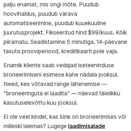
palju enamat, mis ongi mõte. Puudub
hoovihaldus, puudub värava
automatiseerimine, puudub kuuekuuline
juurutusprojekt. Fikseeritud hind $99/kuus. Kõik
piiramatu. Seadistamine 5 minutiga. 14-päevane
tasuta prooviperiood, krediitkaarti pole vaja.
Enamik kliente saab vedajad iseteeninduse
broneerimiseni esimese kahe nädala jooksul.
Need, kes võtavad range lähenemise —
"broneeringuta ei laadita" — näevad täielikku
kasutuselevõttu kuu jooksul.
Ei ole veel kindel, kas lünk on broneerimises või
milleski laiemas? Lugege
laadimisalade