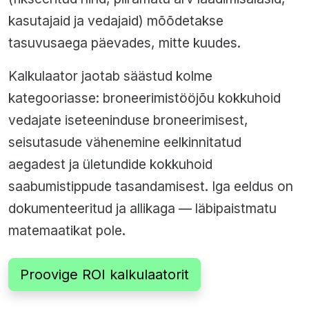
kasutajaid ja vedajaid) mõõdetakse
tasuvusaega päevades, mitte kuudes.
Kalkulaator jaotab säästud kolme
kategooriasse: broneerimistööjõu kokkuhoid
vedajate iseteeninduse broneerimisest,
seisutasude vähenemine eelkinnitatud
aegadest ja ületundide kokkuhoid
saabumistippude tasandamisest. Iga eeldus on
dokumenteeritud ja allikaga — läbipaistmatu
matemaatikat pole.
Proovige ROI kalkulaatorit