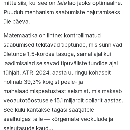
mitte siis, kui see on
teie
lao jaoks optimaalne.
Puudub mehhanism saabumiste hajutamiseks
üle päeva.
Matemaatika on lihtne: kontrollimatud
saabumised tekitavad tipptunde, mis sunnivad
ületunde 1,5-kordse tasuga, samal ajal kui
laadimisalad seisavad tipuväliste tundide ajal
tühjalt. ATRI 2024. aasta uuringu kohaselt
hõlmab 39,3% kõigist peale- ja
mahalaadimispeatustest seismist, mis maksab
veoautotööstusele 15,1 miljardit dollarit aastas.
See kulu kantakse tagasi saatjatele —
sealhulgas teile — kõrgemate veokulude ja
seisutasude kaudu.