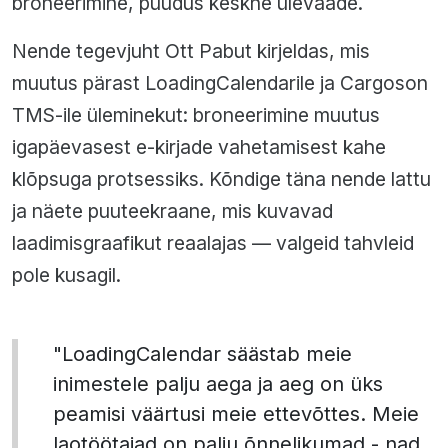
broneerimine, puudus keskne ülevaade.
Nende tegevjuht Ott Pabut kirjeldas, mis
muutus pärast LoadingCalendarile ja Cargoson
TMS-ile üleminekut: broneerimine muutus
igapäevasest e-kirjade vahetamisest kahe
klõpsuga protsessiks. Kõndige täna nende lattu
ja näete puuteekraane, mis kuvavad
laadimisgraafikut reaalajas — valgeid tahvleid
pole kusagil.
"LoadingCalendar säästab meie
inimestele palju aega ja aeg on üks
peamisi väärtusi meie ettevõttes. Meie
laotöötajad on palju õnnelikumad - nad