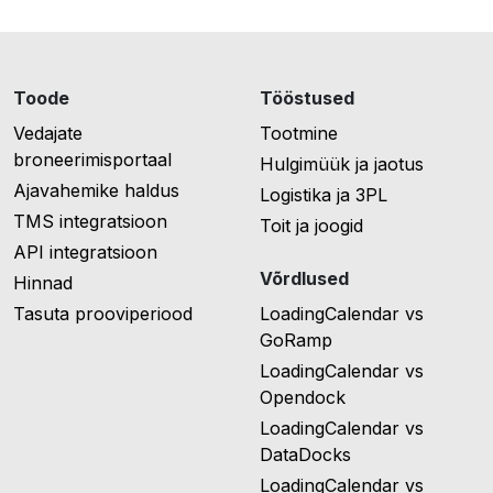
Toode
Tööstused
Vedajate
Tootmine
broneerimisportaal
Hulgimüük ja jaotus
Ajavahemike haldus
Logistika ja 3PL
TMS integratsioon
Toit ja joogid
API integratsioon
Võrdlused
Hinnad
Tasuta prooviperiood
LoadingCalendar vs
GoRamp
LoadingCalendar vs
Opendock
LoadingCalendar vs
DataDocks
LoadingCalendar vs