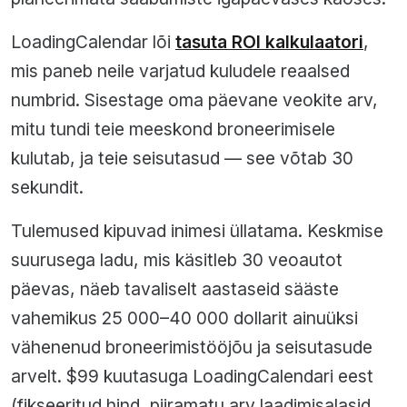
LoadingCalendar lõi
tasuta ROI kalkulaatori
,
mis paneb neile varjatud kuludele reaalsed
numbrid. Sisestage oma päevane veokite arv,
mitu tundi teie meeskond broneerimisele
kulutab, ja teie seisutasud — see võtab 30
sekundit.
Tulemused kipuvad inimesi üllatama. Keskmise
suurusega ladu, mis käsitleb 30 veoautot
päevas, näeb tavaliselt aastaseid sääste
vahemikus 25 000–40 000 dollarit ainuüksi
vähenenud broneerimistööjõu ja seisutasude
arvelt. $99 kuutasuga LoadingCalendari eest
(fikseeritud hind, piiramatu arv laadimisalasid,