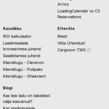
Arrivy
LoadingCalendar vs C3
Reservations
Kasulikku
Ettevõte
ROI kalkulaator
Meist
Laadimisalade
Võta Ühendust
broneerimise juhend
Cargoson TMS
Seadistamise juhend
Kliendilugu - Cleveron
Kliendilugu - Polipaks
Kliendilugu - Gheeraert
Blogi
Kas teie ladu on tabelitest
välja kasvanud?
Kas laadimisalade