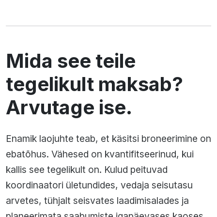
Mida see teile
tegelikult maksab?
Arvutage ise.
Enamik laojuhte teab, et käsitsi broneerimine on
ebatõhus. Vähesed on kvantifitseerinud, kui
kallis see tegelikult on. Kulud peituvad
koordinaatori ületundides, vedaja seisutasu
arvetes, tühjalt seisvates laadimisalades ja
planeerimata saabumiste igapäevases kaoses.