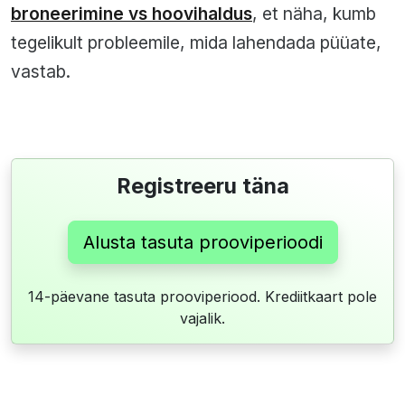
broneerimine vs hoovihaldus
, et näha, kumb
tegelikult probleemile, mida lahendada püüate,
vastab.
Registreeru täna
Alusta tasuta prooviperioodi
14-päevane tasuta prooviperiood. Krediitkaart pole
vajalik.