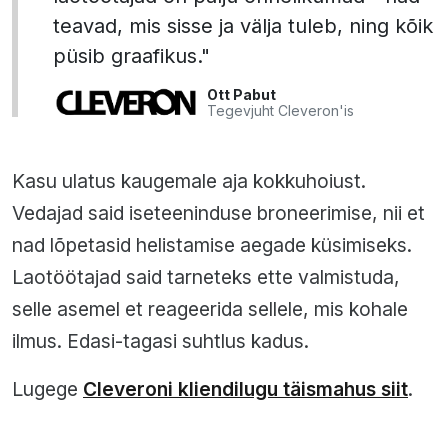
teavad, mis sisse ja välja tuleb, ning kõik
püsib graafikus."
Ott Pabut
Tegevjuht Cleveron'is
Kasu ulatus kaugemale aja kokkuhoiust.
Vedajad said iseteeninduse broneerimise, nii et
nad lõpetasid helistamise aegade küsimiseks.
Laotöötajad said tarneteks ette valmistuda,
selle asemel et reageerida sellele, mis kohale
ilmus. Edasi-tagasi suhtlus kadus.
Lugege
Cleveroni kliendilugu täismahus siit
.