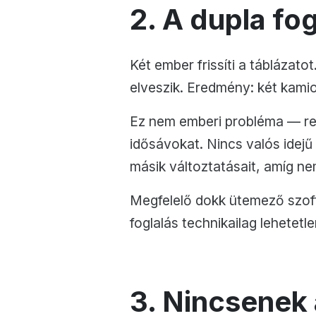
2. A dupla fo
Két ember frissíti a táblázatot
elveszik. Eredmény: két kamion
Ez nem emberi probléma — re
idősávokat. Nincs valós idejű
másik változtatásait, amíg ne
Megfelelő dokk ütemező szoftv
foglalás technikailag lehetetle
3. Nincsenek 