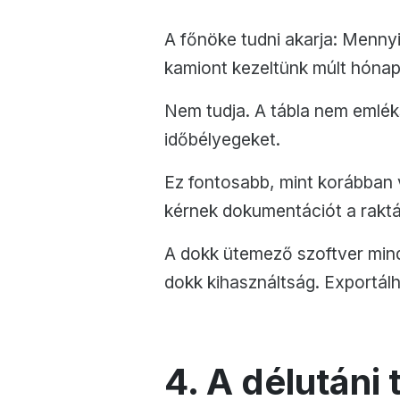
A főnöke tudni akarja: Menny
kamiont kezeltünk múlt hónap
Nem tudja. A tábla nem emlék
időbélyegeket.
Ez fontosabb, mint korábban vo
kérnek dokumentációt a raktár
A dokk ütemező szoftver mind
dokk kihasználtság. Exportálh
4. A délutáni