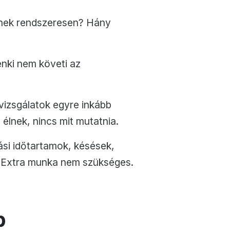
ésnek rendszeresen? Hány
nki nem követi az
lvizsgálatok egyre inkább
élnek, nincs mit mutatnia.
si időtartamok, késések,
t. Extra munka nem szükséges.
b