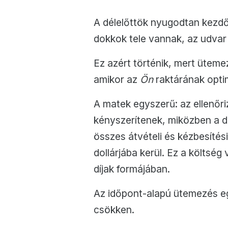
A délelőttök nyugodtan kezdő
dokkok tele vannak, az udvar m
Ez azért történik, mert üteme
amikor az
Ön
raktárának opti
A matek egyszerű: az ellenőri
kényszerítenek, miközben a d
összes átvételi és kézbesítés
dollárjába kerül. Ez a költség
díjak formájában.
Az időpont-alapú ütemezés egy
csökken.