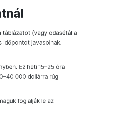
tnál
 táblázatot (vagy odasétál a
s időpontot javasolnak.
nyben. Ez heti 15–25 óra
00–40 000 dollárra rúg
aguk foglalják le az