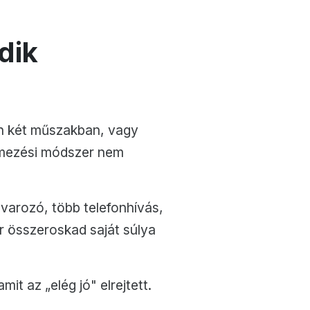
dik
an két műszakban, vagy
emezési módszer nem
arozó, több telefonhívás,
r összeroskad saját súlya
it az „elég jó" elrejtett.