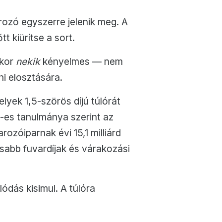
rozó egyszerre jelenik meg. A
t kiürítse a sort.
ikor
nekik
kényelmes — nem
i elosztására.
yek 1,5-szörös díjú túlórát
-es tanulmánya szerint az
ozóiparnak évi 15,1 milliárd
asabb fuvardíjak és várakozási
ódás kisimul. A túlóra