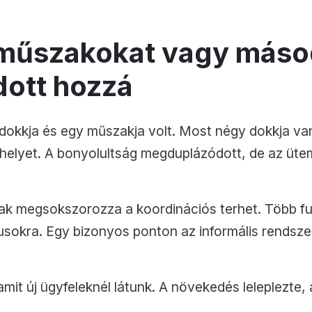
 műszakokat vagy máso
dott hozzá
 dokkja és egy műszakja volt. Most négy dokkja v
phelyet. A bonyolultság megduplázódott, de az üt
k megsokszorozza a koordinációs terhet. Több fuv
usokra. Egy bizonyos ponton az informális rendsze
mit új ügyfeleknél látunk. A növekedés leleplezte, am