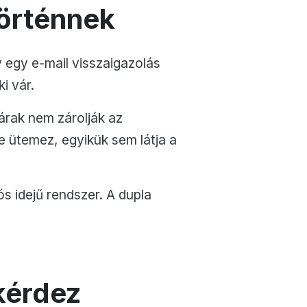
történnek
gy egy e-mail visszaigazolás
i vár.
rak nem zárolják az
e ütemez, egyikük sem látja a
s idejű rendszer. A dupla
kérdez