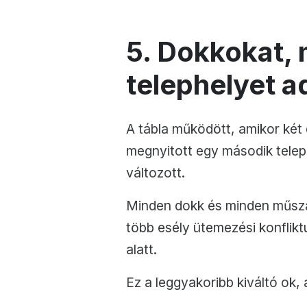
5. Dokkokat,
telephelyet a
A tábla működött, amikor két
megnyitott egy második tele
változott.
Minden dokk és minden műsza
több esély ütemezési konflikt
alatt.
Ez a leggyakoribb kiváltó ok, a