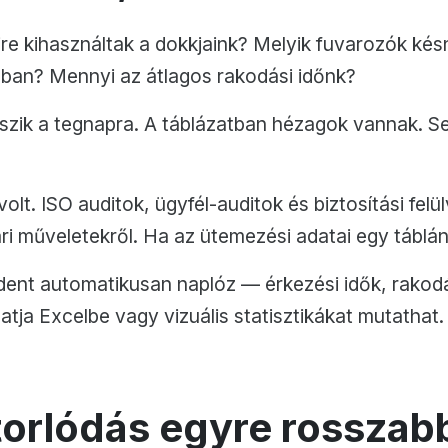
ire kihasználtak a dokkjaink? Melyik fuvarozók k
ban? Mennyi az átlagos rakodási időnk?
szik a tegnapra. A táblázatban hézagok vannak. Se
lt. ISO auditok, ügyfél-auditok és biztosítási felü
i műveletekről. Ha az ütemezési adatai egy táblán 
ent automatikusan naplóz — érkezési idők, rakodá
atja Excelbe vagy vizuális statisztikákat mutatha
 torlódás egyre rosszab