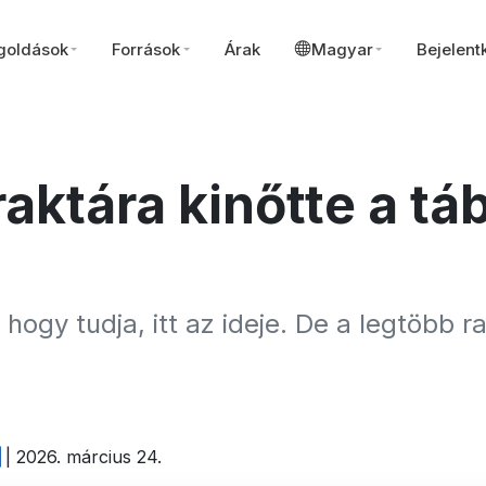
oldások
Források
Árak
Magyar
Bejelent
raktára kinőtte a tá
hogy tudja, itt az ideje. De a legtöbb 
| 2026. március 24.