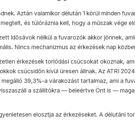
dnek. Aztán valamikor délután 1 körül minden fuva
egtelt, és túlóráznia kell, hogy a műszak vége előt
zett idősávok nélkül a fuvarozók akkor jönnek, am
mális. Nincs mechanizmus az érkezések nap közben
zetlen érkezések torlódási csúcsokat okoznak, amel
okkok csúcsidőn kívül üresen állnak. Az ATRI 2024
i megálló 39,3%-a várakozást tartalmaz, ami a fuvar
 visszaszáll a szállítókra — beleértve Önt is — mag
enletesen elosztja az érkezéseket. A délutáni torl