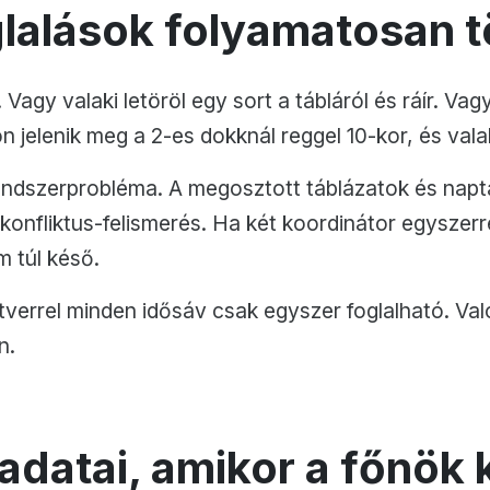
glalások folyamatosan 
. Vagy valaki letöröl egy sort a tábláról és ráír. Va
 jelenik meg a 2-es dokknál reggel 10-kor, és valak
ndszerprobléma. A megosztott táblázatok és naptá
 konfliktus-felismerés. Ha két koordinátor egyszerr
m túl késő.
errel minden idősáv csak egyszer foglalható. Való
n.
adatai, amikor a főnök 