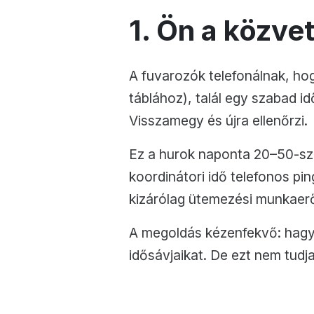
1. Ön a közve
A fuvarozók telefonálnak, ho
táblához), talál egy szabad i
Visszamegy és újra ellenőrzi.
Ez a hurok naponta 20–50-sze
koordinátori idő telefonos pi
kizárólag ütemezési munkaer
A megoldás kézenfekvő: hagyja
idősávjaikat. De ezt nem tudj