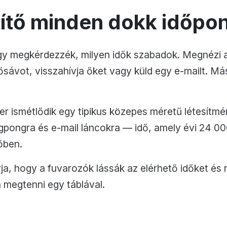
títő minden dokk időpon
gy megkérdezzék, milyen idők szabadok. Megnézi a
dősávot, visszahívja őket vagy küld egy e-mailt. Má
r ismétlődik egy tipikus közepes méretű létesítmé
ngpongra és e-mail láncokra — idő, amely évi 24 0
őben.
, hogy a fuvarozók lássák az elérhető időket és m
a megtenni egy táblával.