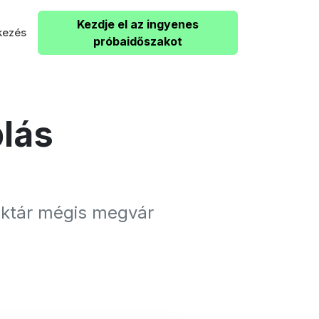
Kezdje el az ingyenes
kezés
próbaidőszakot
blás
raktár mégis megvár