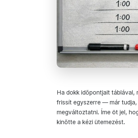
Ha dokk időpontjait táblával,
frissít egyszerre — már tudja
megváltoztatni. Íme öt jel, h
kinőtte a kézi ütemezést.