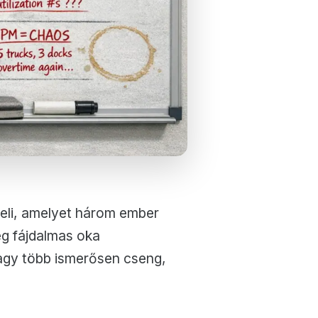
ezeli, amelyet három ember
ég fájdalmas oka
 vagy több ismerősen cseng,